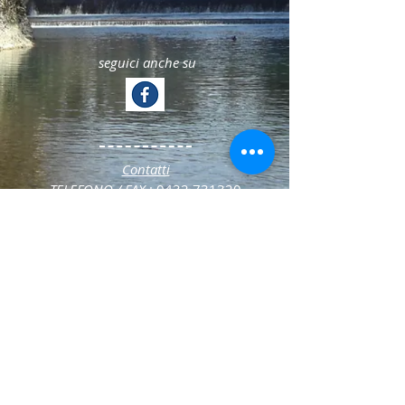
seguici anche su
Contatti
TELEFONO / FAX
:
0432 731320
INDIRIZZO E-MAIL
:
utecividale@gmail.com
Indirizzo
Piazza XX Settembre 1a
Cividale del Friuli (UD)
Privacy Policy