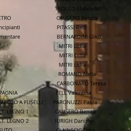
CA 2 ROCCO Elisabetta
 SU VETRO CAUSERO Benito
 principianti PITASSI Redi
- elementare BERNARDINI Gino
O A MITRI Lidia
O B MITRI Lidia
O C MITRI Lidia
MO ROMANO Nella
INSIEME CARBONARO Teresa
COMPAGNIA TELL Valentina
MBOLO A FUSELLI PARONUZZI Paola
CULT. LEGNO 1 CAUSERO Benito
CULT. LEGNO 2 IURIGH Daniele
U TESSUTO CLAINSCIG Dina