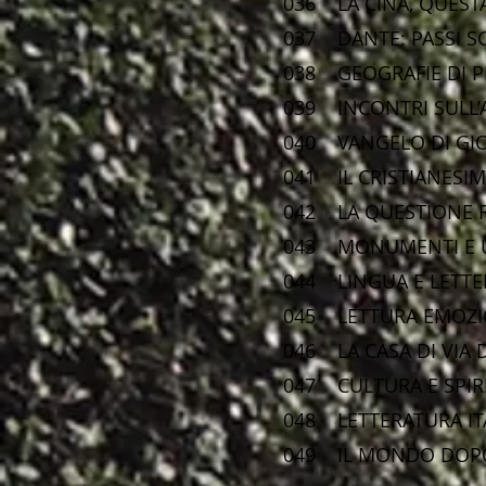
036 LA CINA, QUE
037 DANTE: P
038 GEOGRAFIE
039 INCONTRI
040 VANGELO 
041 IL CRIS
042 LA QUESTIO
043 MONUMENTI E 
044 LINGUA E LE
045 LETTURA E
046 LA CASA DI V
047 CULTURA E SP
048 LETTERATURA I
049 IL MONDO DOPO