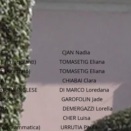
FRANCESE CJAN Nadia
SE (Principianti) TOMASETIG Eliana
ESE (Avanzato) TOMASETIG Eliana
NGLESE A1 CHIABAI Clara
TERATURA INGLESE DI MARCO Loredana
nversazione GAROFOLIN Jade
GLESE B1 DEMERGAZZI Lorella
SLOVENA CHER Luisa
OLA (Grammatica) URRUTIA Paula