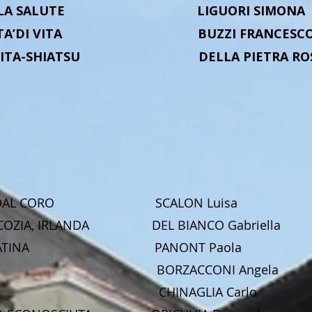
A DELLA SALUTE LIGUORI SIMONA
UALITA’DI VITA BUZZI FRANCESC
LA VITA-SHIATSU DELLA PIETRA ROS
RI DAL CORO SCALON Luisa
 SCOZIA, IRLANDA DEL BIANCO Gabriella
URA LATINA PANONT Paola
LOGIA BORZACCONI Angela
OGIA CHINAGLIA Carlo