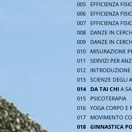
005 EFFICI
006 EFFICI
007 EFFICI
008 DANZE IN CE
009 DANZE I
010 MISURAZIONE
011 SERVIZI 
012 INTRODUZION
013 SCIENZE 
014 DA TAI CHI
A 
015 PSICOT
016 YOGA COR
017 MOVIMENT
018 GINNAST