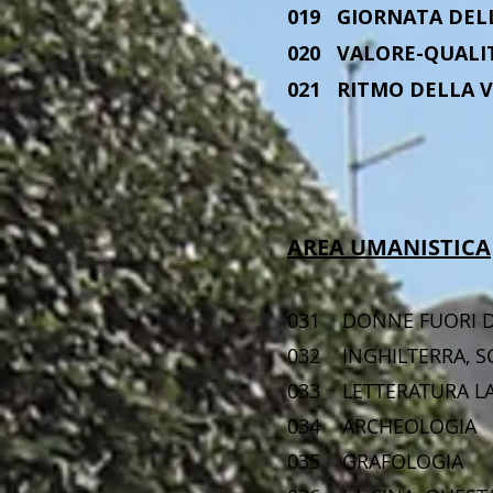
019 GIORNAT
020 VALORE-Q
021 RITMO DEL
AREA UMANISTICA
031 DONNE FUO
032 INGHILTERRA,
033 LETTERAT
034 ARCHEO
035 GRAFOL