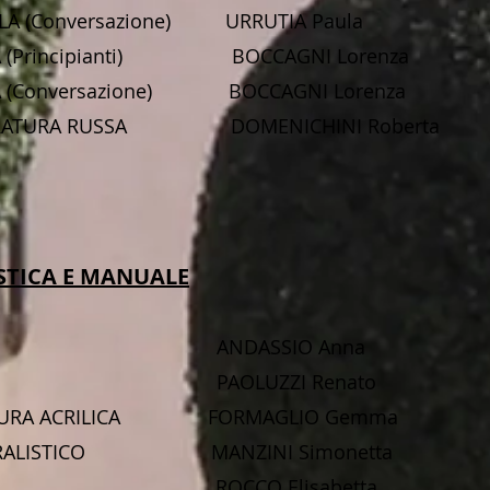
LA (Conversazione) URRUTIA Paula
SCA (Principianti) BOCCAGNI Lorenza
A (Conversazione) BOCCAGNI Lorenza
TTERATURA RUSSA DOMENICHINI Roberta
ISTICA E MANUALE
ELLO ANDASSIO Anna
ELLO PAOLUZZI Renato
ITTURA ACRILICA FORMAGLIO Gemma
TURALISTICO MANZINI Simonetta
CA 1 ROCCO Elisabetta