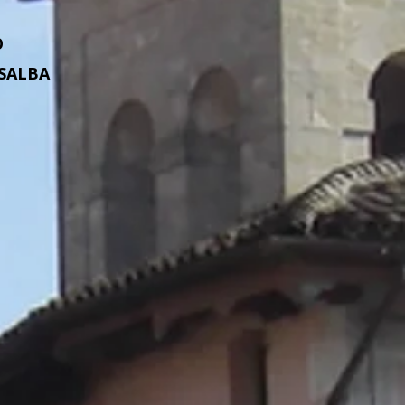
O
ALBA