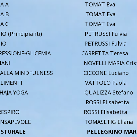
ENZA FISICA A TOMAT Eva
ENZA FISICA B TOMAT Eva
ENZA FISICA C TOMAT Eva
RCHIO (Principianti) PETRUSSI Fulvia
N CERCHIO PETRUSSI Fulvia
 PRESSIONE-GLICEMIA CARRETTA Teresa
PER ANZIANI NOVELLI MARIA Crist
E ALLA MINDFULNESS CICCONE Luciano
DEGLI ALIMENTI VATTOLO Paola
SAHAJA YOGA QUALIZZA Stefano
ERAPIA ROSSI Elisabetta
PO E RESPIRO ROSSI Elisabetta
O CONSAPEVOLE TOMASETIG Eliana
ICA POSTURALE PELLEGRINO MAR