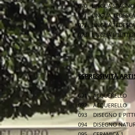
070 LINGUA SPAGNO
071 LINGUA TEDE
072 LINGUA TEDESC
073 LINGUA E LE
ESPRESSIVITÀ ART
091 ACQUER
092 ACQUER
093 DISEGNO E P
094 DISEGNO NA
095 CERAMI