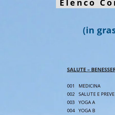
Elenco Co
(in gra
SALUTE – BENESSE
001 MEDI
002 SALUTE E 
003 YOGA
004 YOGA