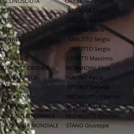
STA SCONOSCIUTA ORICHUIA Fernando
ASSI SCELTI DI CROCE Dina
 DI PENSIERI LIZZERO Mario
 SULL’ARTE LIZZERO Mario
DI GIOVANNI ZANUTTO Sergio
TIANESIMO ZANUTTO Sergio
NE RUSSIA-UKR COPETTI Massimo
UOMINI DI CIVIDALE MORANDINI Elisa
TTERATURA GRECA PANONT Paola
MOZIONALE PITTINO Stefania
IA DEI PLATANI MICHELUTTI Vittorino
IRIT. EBRAICA… MICHELUTTI Vittorino
TAL. CONTEMPORANEA MICHELUTTI Vittorino
 II GUERRA MONDIALE STANO Giuseppe