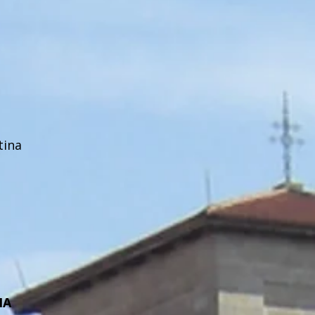
ina
IA