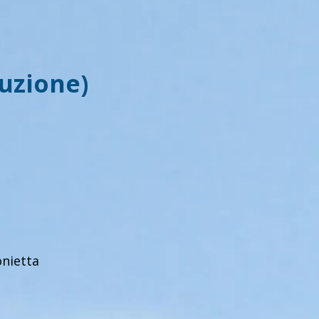
tuzione)
etta