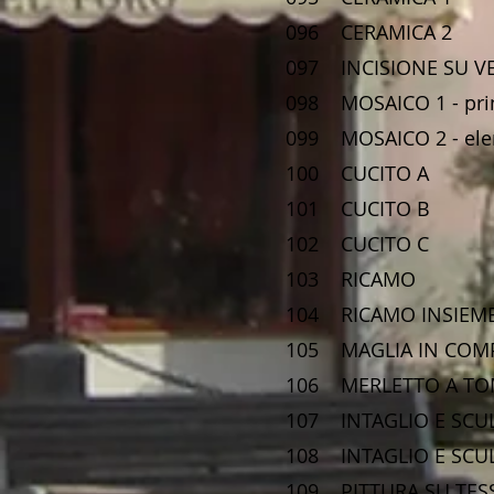
096 CERAMI
097 INCISIONE
098 MOSAICO 1 -
099 MOSAICO 2 
100 CUCIT
101 CUCIT
102 CUCIT
103 RICA
104 RICAMO 
105 MAGLIA IN 
106 MERLETTO A TO
107 INTAGLIO E S
108 INTAGLIO E S
109 PITTURA S