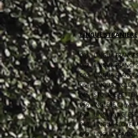
LINGUE STRANIERE
061 LINGUA 
062 LINGUA FRANCE
063 LINGUA FRANC
064 LINGUA I
065 STORIA E LET
066 INGLESE Co
067 LINGUA IN
068 LINGUA 
069 LINGUA SPAGN