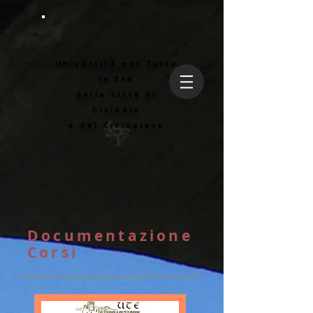
Università per Tutte
le Età
della Città di
Cividale
e del Cividalese
Documentazione
Corsi