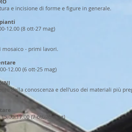
ERO
a e incisione di forme e figure in generale.
pianti
00-12.00 (8 ott-27 mag)
mosaico - primi lavori.
entare
00-12.00 (6 ott-25 mag)
DINI
della conoscenza e dell'uso dei materiali più pregi
tare
15.00-17.00 (7 ott-26 mag)