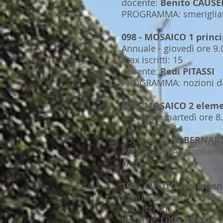
docente:
Benito CAUS
PROGRAMMA: smerigliatur
098 - MOSAICO 1 princi
Annuale - giovedì ore 9.
max iscritti: 15
docente:
Redi PITASSI
PROGRAMMA: nozioni di 
099 - MOSAICO 2 elem
Annuale - martedì ore 8.
max iscritti: 14
docente:
Gino BERNAR
PROGRAMMA: ampliamento 
altri.
100 - CUCITO A elemen
Annuale - mercoledì ore 
max iscritti: 10
docente:
Lidia MITRI