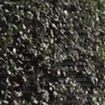
PROGRAMMA: taglio, cuc
101 - CUCITO B
Annuale - mercoledì ore 
max iscritti: 10
docente:
Lidia MITRI
PROGRAMMA: taglio, cuc
102 – CUCITO C
Annuale – lunedì ore 15.
max iscritti: 10
docente:
Lidia MITRI
PROGRAMMA: taglio, cuc
103 – RICAMO
Annuale - giovedì ore 9.
max iscritti: 10
docente:
Nella ROMA
PROGRAMMA: sfilati sempl