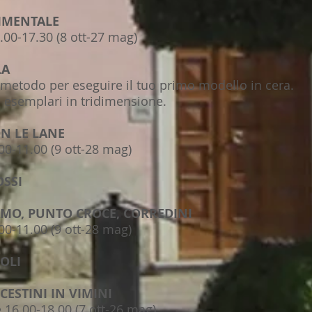
RIMENTALE
.00-17.30 (8 ott-27 mag)
LA
etodo per eseguire il tuo primo modello in cera.
ri esemplari in tridimensione.
ON LE LANE
00-11.00 (9 ott-28 mag)
OSSI
CAMO, PUNTO CROCE, CORREDINI
00-11.00 (9 ott-28 mag)
COLI
CESTINI IN VIMINI
 16.00-18.00 (7 ott-26 mag)