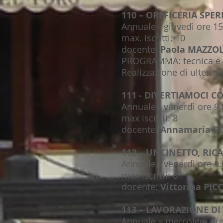
110 – OREFICERIA SPE
Annuale - giovedì ore 15
max. iscritti: 10
docente:
Paola MAZZO
PROGRAMMA: tecnica e m
Realizzazione di ulterio
111 - DIVERTIAMOCI C
Annuale - venerdì ore 9.
max iscritti: 8
docente:
Annamaria R
112 – UNCINETTO, RI
Annuale - venerdì ore 9.
max iscritti: 8
docente:
Vittorina PIC
113 – LAVORAZIONE DI 
Annuale – mercoledì ore