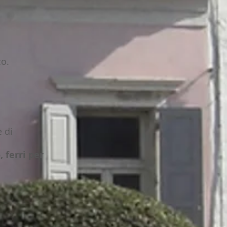
co.
 di
 ferri per