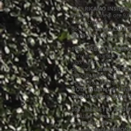
104 - RICAMO INSIEME
Annuale - lunedì ore 9.0
max iscritti: 10
docente:
Teresa CARB
PROGRAMMA: punti classici
105 - MAGLIA IN COM
Annuale - martedì ore 14
max iscritti: 15
docente:
Valentina TEL
PROGRAMMA: tecnica di b
maglie con rifiniture.
NOTA: munirsi di: lana,
maglia, penna, spilla d
106 - MERLETTO A TOM
Annuale - mercoledì ore 
max iscritti:
10
docente:
Paola PARON