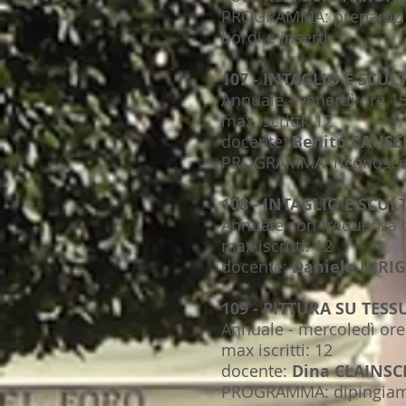
PROGRAMMA: preparazione
bordi e inserti.
107 - INTAGLIO E SCUL
Annuale - venerdì ore 15
max iscritti: 12
docente:
Benito CAUS
PROGRAMMA: riconoscere 
108 - INTAGLIO E SCU
Annuale con frequenza q
max iscritti: 12
docente:
Daniele IURI
109 - PITTURA SU TESS
Annuale - mercoledì ore 
max iscritti: 12
docente:
Dina CLAINSC
PROGRAMMA: dipingiamo 