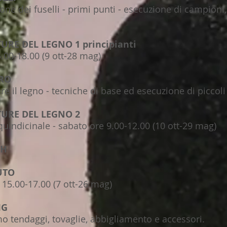
 dei fuselli - primi punti - esecuzione di campioni, 
TURE DEL LEGNO 1 principianti
.00-18.00 (9 ott-28 mag)
ERO
il legno - tecniche di base ed esecuzione di piccoli 
LTURE DEL LEGNO 2
uindicinale - sabato ore 9.00-12.00 (10 ott-29 mag)
GH
UTO
15.00-17.00 (7 ott-26 mag)
IG
tendaggi, tovaglie, abbigliamento e accessori.