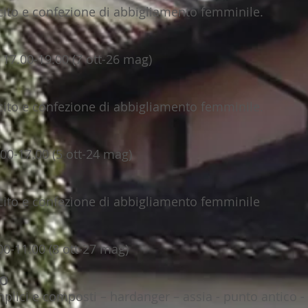
ito e confezione di abbigliamento femminile.
17.00-19.00 (7 ott-26 mag)
ito e confezione di abbigliamento femminile.
00-17.00 (5 ott-24 mag)
ito e confezione di abbigliamento femminile
00-11.00 (8 ott-27 mag)
NO
ici e composti – hardanger – assia - punto antico - 