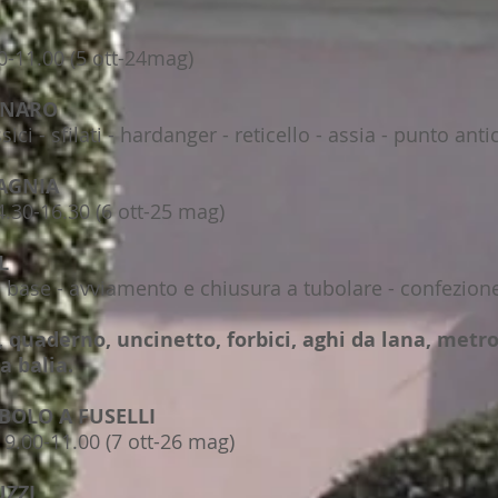
0-11.00 (5 ott-24mag)
ONARO
 - sfilati - hardanger - reticello - assia - punto anti
PAGNIA
.30-16.30 (6 ott-25 mag)
L
ase - avviamento e chiusura a tubolare - confezione
 quaderno, uncinetto, forbici, aghi da lana, metro,
a balia.
BOLO A FUSELLI
9.00-11.00 (7 ott-26 mag)
UZZI