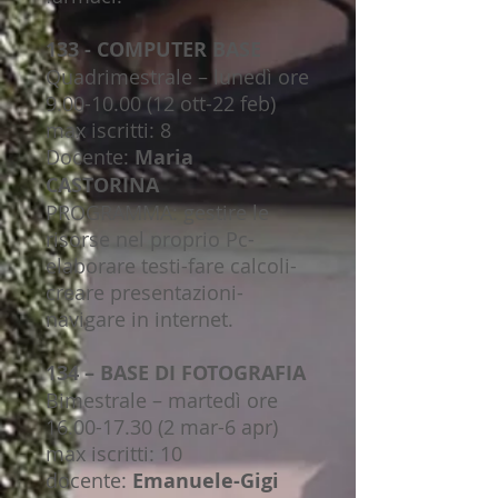
133 - COMPUTER BASE
Quadrimestrale – lunedì ore
9.00-10.00 (12 ott-22 feb)
max iscritti: 8
Docente:
Maria
CASTORINA
PROGRAMMA: gestire le
risorse nel proprio Pc-
elaborare testi-fare calcoli-
creare presentazioni-
navigare in internet.
134 – BASE DI FOTOGRAFIA
Bimestrale – martedì ore
16.00-17.30 (2 mar-6 apr)
max iscritti: 10
docente:
Emanuele-Gigi