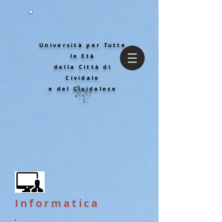
Università per Tutte
le Età
della Città di
Cividale
e del Cividalese
Informatica