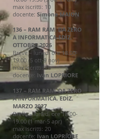
max iscritti: 10
docente:
Simone MAION
136 – RAM RAM: DA ZERO
A INFORMATICA-EDIZ.
OTTOBRE 2026
Breve – lunedì ore
18.00-
19.00 (5
ott-9 nov)
max iscritti: 20
docente:
Ivan LOPRIORE
137 – RAM RAM: DA ZERO
A INFORMATICA. EDIZ.
MARZO 2027
Breve – lunedì ore
18.00-
19.00 (1
mar-5 apr)
max iscritti: 20
docente:
Ivan LOPRIORE