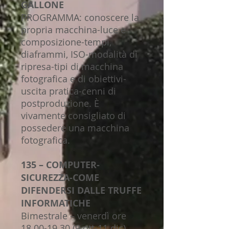
GALLONE
PROGRAMMA: conoscere la
propria macchina-luce e
composizione-tempi,
diaframmi, ISO-modalità di
ripresa-tipi di macchina
fotografica e di obiettivi-
uscita pratica-cenni di
postproduzione. È
vivamente consigliato di
possedere una macchina
fotografica.
135 – COMPUTER-
SICUREZZA-COME
DIFENDERSI DALLE TRUFFE
INFORMATICHE
Bimestrale – venerdì ore
18.00-19.30 (9 ott-11 dic)