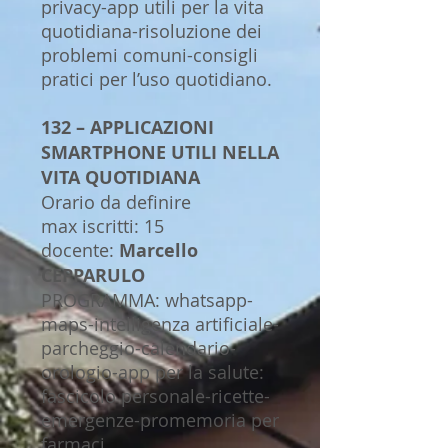
privacy-app utili per la vita
quotidiana-risoluzione dei
problemi comuni-consigli
pratici per l’uso quotidiano.
132 – APPLICAZIONI
SMARTPHONE UTILI NELLA
VITA QUOTIDIANA
Orario da definire
max iscritti: 15
docente:
Marcello
CEPPARULO
PROGRAMMA: whatsapp-
maps-intelligenza artificiale-
parcheggio-calendario-
orologio-app per la salute:
fascicolo personale-ricette-
emergenze-promemoria per
farmaci.