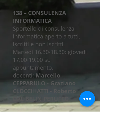
138 – CONSULENZA
INFORMATICA
Sportello di consulenza
informatica aperto a tutti,
iscritti e non iscritti.
Martedì 16.30-18.30; giovedì
17.00-19.00 su
appuntamento.
docenti:
Marcello
CEPPARULO - Graziano
CLOCCHIATTI - Roberto
DAL BELIN PERUFFO
139 – EXCEL
Trimestrale – venerdì ore
16.00/17.00 (9 ott-18 dic)
max iscritti: 10