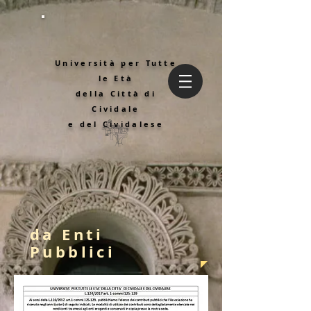
Università per Tutte
le Età
della Città di
Cividale
e del Cividalese
da Enti
Pubblici