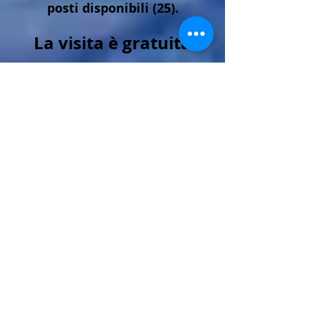
posti disponibili (25).
La visita è gratuita
Programma
partenza da Cividale stazione
vecchia ore 8.30
arrivo a Maniago e caffè
10.30 Museo della Coltel
leria
12.30 per chi lo desidera
pra
nzo Ristorante Lis Aganis,
altrimenti organizzarsi in
proprio. I
l
pranzo, a carico dei
partecipanti, verrà pagato
direttamente in ristorante
14.30 visita a “Da li mans di
Carlin” (modellini fatti a
mano del paese di Frisanco)
16.00 passeggiata a Poffabro
per visita presepi
17.00 partenza per rientro a