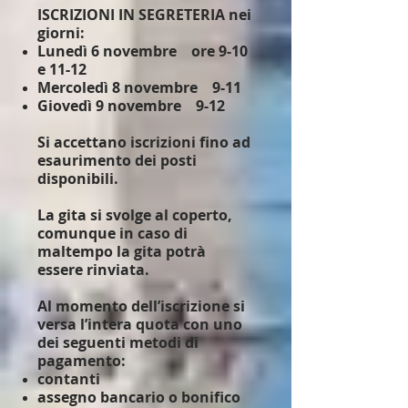
ISCRIZIONI IN SEGRETERIA nei
giorni:
Lunedì 6 novembre ore 9-10
e 11-12
Mercoledì 8 novembre 9-11
Giovedì 9 novembre 9-12
Si accettano iscrizioni fino ad
esaurimento dei posti
disponibili.
La gita si svolge al coperto,
comunque in caso di
maltempo la gita potrà
essere rinviata.
Al momento dell’iscrizione si
versa l’intera quota con uno
dei seguenti metodi di
pagamento:
contanti
assegno bancario o bonifico