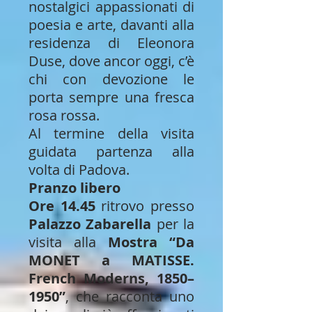
nostalgici appassionati di
poesia e arte, davanti alla
residenza di Eleonora
Duse, dove ancor oggi, c’è
chi con devozione le
porta sempre una fresca
rosa rossa.
Al termine della visita
guidata partenza alla
volta di Padova.
Pranzo libero
Ore 14.45
ritrovo presso
Palazzo Zabarella
per la
visita alla
Mostra “Da
MONET a MATISSE.
French Moderns, 1850–
1950”
, che racconta uno