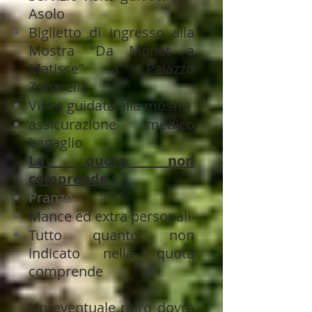
Asolo
Biglietto di ingresso alla
Mostra “Da Monet a
Matisse” a Palazzo
Zabarella
Visita guidata alla mostra
assicurazione medico
bagaglio
La quota non
comprende :
Pranzo
Mance ed extra personali
Tutto quanto non
indicato nella quota
comprende
Un eventuale ritiro dovrà