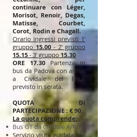
continuare con Léger,
Morisot, Renoir, Degas,
Matisse, Courbet,
Corot, Rodin e Chagall.
Orario ingressi previsti 1’
gruppo
15.00
- 2’ gruppo
15.15
- 3’ gruppo
15.30
ORE 17.30
Partenza in
bus da Padova c
on arrivo
a Cividale del Friuli
previsto in serata.
QUOTA DI
PARTECIPAZIONE : € 90.
La quota comprende:
Bus GT da Cividale A/R
Servizio visita guidata per