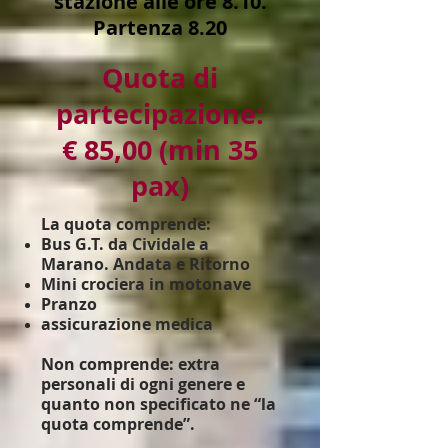
stazio
ne alle
ore 8.10.
Partenza 8.20
Quota di
partecipazione:
€ 85,00 (min 35
pax)
La quota comprende:
Bus G.T. da Cividale a
Marano. Andata e Ritorno
Mini crociera in motonave
Pranzo
assicurazione medica
Non comprende: extra
personali di ogni genere e
quanto non specificato ne “la
quota comprende”.