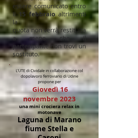
essere comunicato entro
il
15 febbraio
altrimenti
la
quota non verrà restituita
a meno che il
partecipante non trovi un
sostituto.
L’UTE di Cividale in collaborazione col
dopolavoro ferroviario di Udine
propone
per
Giovedì 16
novembre 2023
una mini crociera relax in
motonave
Laguna di Marano
fiume Stella e
Casoni