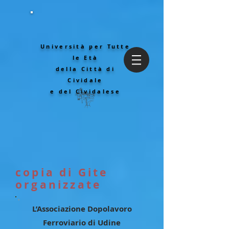
Università per Tutte
le Età
della Città di
Cividale
e del Cividalese
copia di Gite
organizzate
L’Associazione Dopolavoro
Ferroviario di Udine