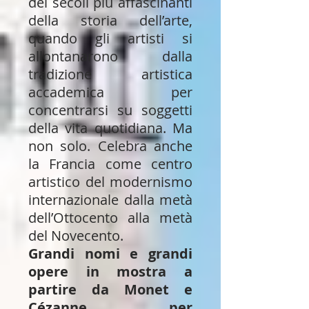
dei secoli più affascinanti
della storia dell’arte,
quando gli artisti si
allontanarono dalla
tradizione artistica
accademica per
concentrarsi su soggetti
della vita quotidiana. Ma
non solo. Celebra anche
la Francia come centro
artistico del modernismo
internazionale dalla metà
dell’Ottocento alla metà
del Novecento.
Grandi nomi e grandi
opere in mostra a
partire da Monet e
Cézanne, per